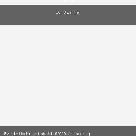
EG - 3 Zimmer
An der Hachinger Haid 6d - 82008 Unterhaching