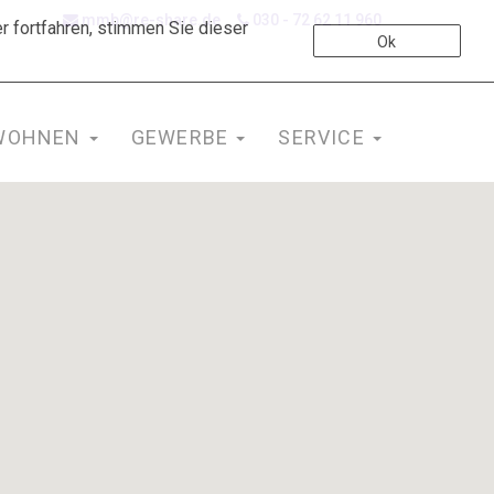
mmb@re-share.de
030 - 72 62 11 960
 fortfahren, stimmen Sie dieser
Ok
WOHNEN
GEWERBE
SERVICE